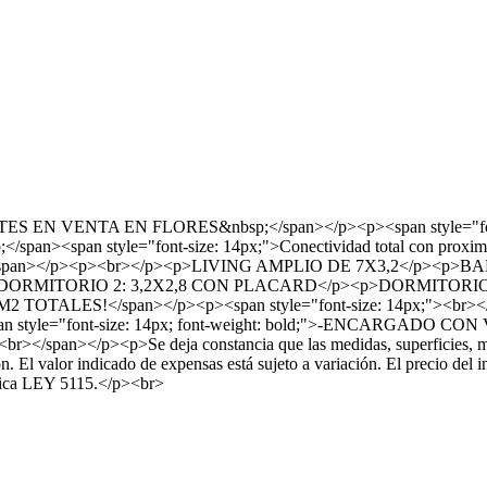
EN VENTA EN FLORES&nbsp;</span></p><p><span style="font-size
</span><span style="font-size: 14px;">Conectividad total con proximid
a.&nbsp;</span></p><p><br></p><p>LIVING AMPLIO DE 7X3,2
>DORMITORIO 2: 3,2X2,8 CON PLACARD</p><p>DORMITOR
 TOTALES!</span></p><p><span style="font-size: 14px;"><br></spa
="font-size: 14px; font-weight: bold;">-ENCARGADO CON VIVI
r></span></p><p>Se deja constancia que las medidas, superficies, m2
ón. El valor indicado de expensas está sujeto a variación. El precio del
ísica LEY 5115.</p><br>