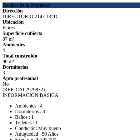
Detalles de la Propiedad
Dirección
DIRECTORIO 2147 13º D
Ubicación
Flores
Superficie cubierta
87 m²
Ambientes
4
Total construido
90 m²
Dormitorios
3
Apto profesional
No
(REF. CAP7979832)
INFORMACIÓN BÁSICA
Ambientes : 4
Dormitorios : 3
Baños : 1
Toilettes : 1
Condición: Muy bueno
Antigüedad : 50 Años
Expensas: $ 295.000