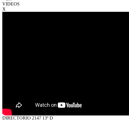
VIDEOS
X
DIRECTORIO 2147 13º D
VENTA
USD160.000