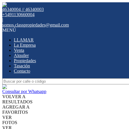
46340004 // 46340003
+5491130660004
|
somos.classpropiedades@gmail.com
MENÚ
LLAMAR
La Empresa
Venta
Alquiler
Propiedades
Tasación
Contacto
Consultar por Whatsapp
VOLVER A
RESULTADOS
AGREGAR A
FAVORITOS
VER
FOTOS
VER