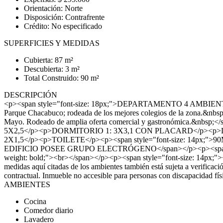
Orientación: Norte
Disposición: Contrafrente
Crédito: No especificado
SUPERFICIES Y MEDIDAS
Cubierta: 87 m²
Descubierta: 3 m²
Total Construido: 90 m²
DESCRIPCIÓN
<p><span style="font-size: 18px;">DEPARTAMENTO 4 AMBIENTES 
Parque Chacabuco; rodeada de los mejores colegios de la zona.&nbsp;
Mayo. Rodeado de amplia oferta comercial y gastronómic
5X2,5</p><p>DORMITORIO 1: 3X3,1 CON PLACARD</p><p
2X1,5</p><p>TOILETE</p><p><span style="font-size: 14px;">90M2
EDIFICIO POSEE GRUPO ELECTRÓGENO</span></p><p><span style
weight: bold;"><br></span></p><p><span style="font-size: 14px;"><b
medidas aquí citadas de los ambientes también está sujeta a verificaci
contractual. Inmueble no accesible para personas con discapacidad f
AMBIENTES
Cocina
Comedor diario
Lavadero