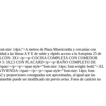
: 14px;">A metros de Plaza Misericordia y cercanías con
ad a las líneas A Y E de subte y rápido acceso a la Autopista 25 de
</p><p>BALCÓN: 3X1</p><p>COCINA COMPLETA CON COMEDOR
IO 3: 3X2,5 CON PLACARD</p><p>BAÑO COMPLETO DE
n></p><p><span style="font-size: 14px; font-weight: bold;">-EL
ENDA</span></p><p><span style="font-size: 14px; font-
 y proporciones consignadas son aproximadas, al igual que las
 inmueble puede ser modificado sin previo aviso. Fotos de carácter no